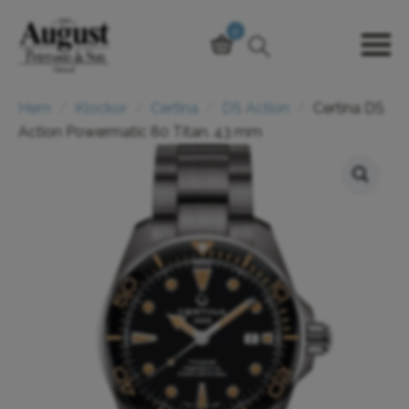
0
Hem
Klockor
Certina
DS Action
Certina DS
Action Powermatic 80 Titan. 43 mm