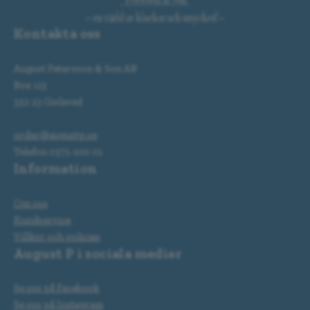
Kontakta oss
August Petersson & Son AB
Box 113
332 23 Gislaved
order@augustp.se
Telefon 0371-100 01
Information
Om oss
Kundservice
Villkor och policies
August P i sociala medier
Se oss på Facebook
Se oss på Instagram