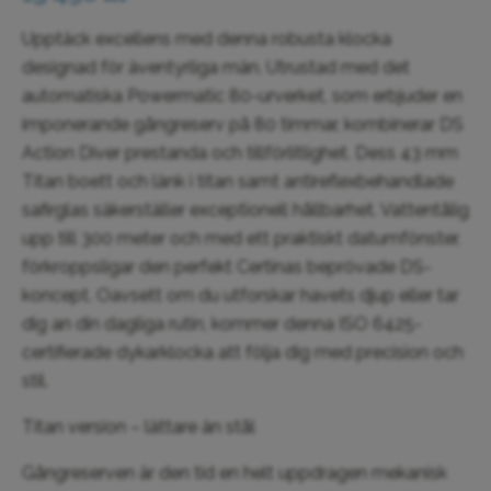
Upptäck excellens med denna robusta klocka
designad för äventyrliga män. Utrustad med det
automatiska Powermatic 80-urverket, som erbjuder en
imponerande gångreserv på 80 timmar, kombinerar DS
Action Diver prestanda och tillförlitlighet. Dess 43 mm
Titan boett och länk i titan samt antireflexbehandlade
safirglas säkerställer exceptionell hållbarhet. Vattentålig
upp till 300 meter och med ett praktiskt datumfönster,
förkroppsligar den perfekt Certinas beprövade DS-
koncept. Oavsett om du utforskar havets djup eller tar
dig an din dagliga rutin, kommer denna ISO 6425-
certifierade dykarklocka att följa dig med precision och
stil.
Titan version – lättare än stål
Gångreserven är den tid en helt uppdragen mekanisk