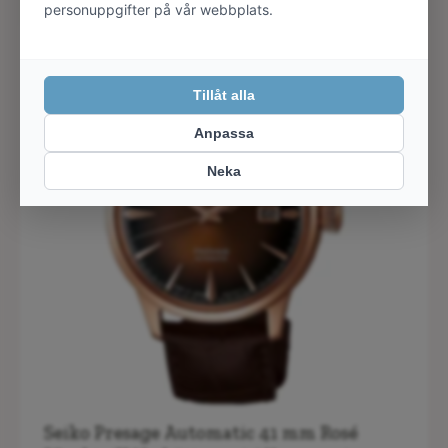
REA!
Seiko Presage Automatic 41 mm Rosé