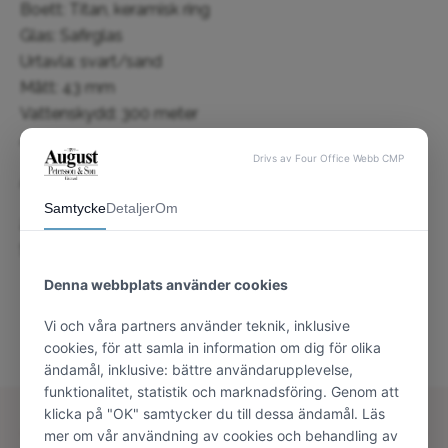
Boett: Titan, keramisk ring
Glas: Safirglas
Urtavla: svart/sand
Mått: 43 mm
Vattenskydd: 300 meter
Armband: Titan
Aukt. Certina butik
2 års världsgaranti
Solid urförsäkring – 6 månader gratis om så önskas
DU KANSKE OCKSÅ GILLAR