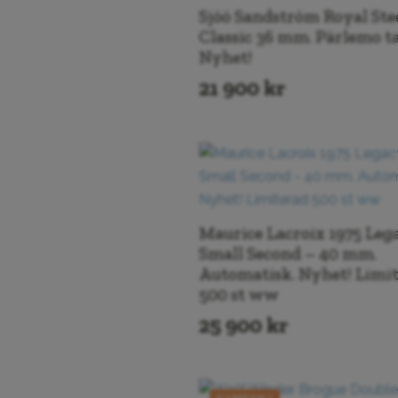
Sjöö Sandström Royal Ste
Classic 36 mm. Pärlemo ta
Nyhet!
Pris
21 900
kr
Pris
Nollställ
Maurice Lacroix 1975 Leg
Small Second – 40 mm.
Automatisk. Nyhet! Limi
500 st ww
25 900
kr