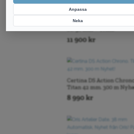
Certina DS Action Power
80. 38 mm – Titan.
11 900
kr
Certina DS Action Chrono
Titan 42 mm. 300 m Nyhe
8 990
kr