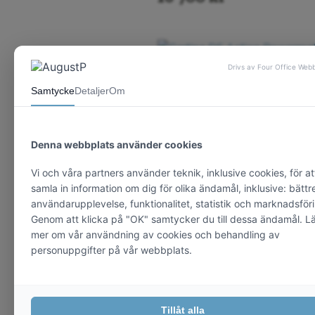
Certina DS Action Power
80. 38 mm – Titan.
11 900
kr
Certina DS Action Power
80. 38 mm – Titan.
11 900
kr