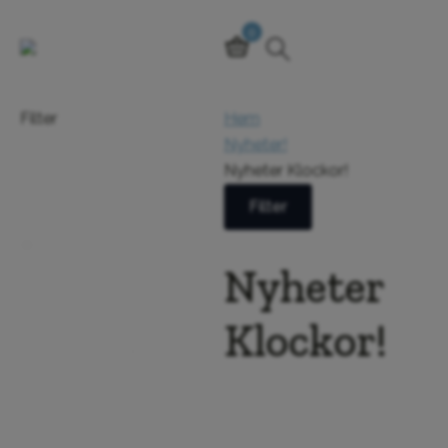
0
Filter
Hem
Sök
Nyheter!
produkt
Nyheter Klockor!
Search content
Filter
Nyheter
Klockor!
Varumärke
Varumärke