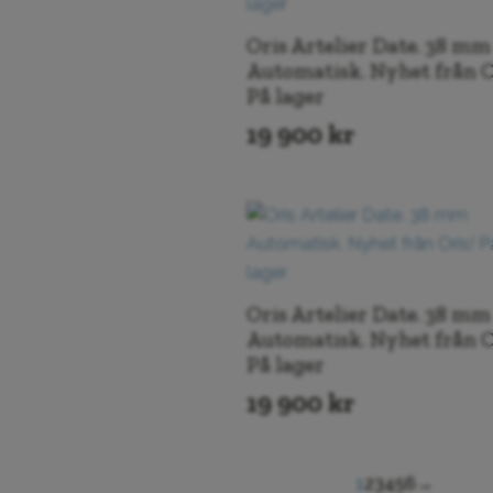
Oris Artelier Date. 38 mm
Automatisk. Nyhet från O
På lager
19 900
kr
Oris Artelier Date. 38 mm
Automatisk. Nyhet från O
På lager
19 900
kr
1
2
3
4
5
6
→