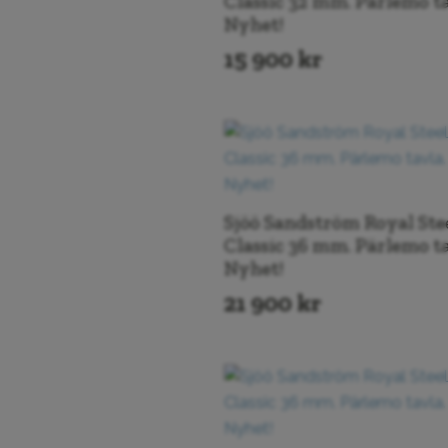
Classic 32 mm. Pärlemo ta
Sif Jakobs
Nyhet!
Jewellery
(7)
15 900
kr
Sif Jakobs Klockor
(7)
SjööSandström
(4)
Wolf 1834 -
Windingbox
(1)
Sjöö Sandström Royal Ste
Classic 36 mm. Pärlemo ta
Kön
Nyhet!
21 900
kr
Kön
Alla
Man
(9)
Unisex
(3)