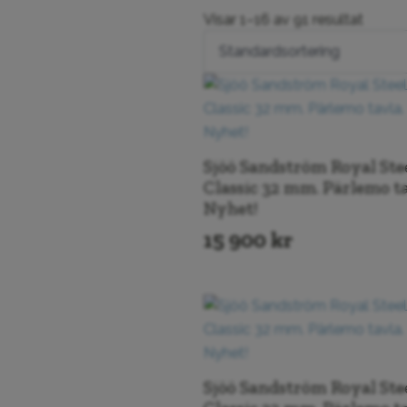
Casio
(5)
Visar 1–16 av 91 resultat
Certina
(8)
Dam
SjööSandström
(4)
Gant & Gant Prestige
klockor
(1)
Garmin Watches
(1)
Sjöö Sandström Royal Ste
Herr
Classic 32 mm. Pärlemo ta
SjööSandström
(2)
Nyhet!
Jubileumsklockor
(9)
15 900
kr
Luminox
(2)
Maurice Lacroix -
Swiss
(38)
Michel Herbelin since
1947
(1)
Oris - Since 1904
(3)
Raymond Weil
(13)
Sjöö Sandström Royal Ste
Seiko -1881
(7)